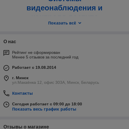
видеонаблюдения и
контроля доступа
Показать всё
Проектирование, установка, монтаж,
наладка, гарантийное и послегарантийное
О нас
обслуживание
Рейтинг не сформирован
Менее 5 отзывов за последний год
1997
Опыт работы с
года! Выполняем проекты любой
Работает с 19.08.2014
сложности по всей Беларуси. Работаем только с
сертифицированным оборудованием от ведущих
г. Минск
ул.Макаёнка 12, офис 303A, Минск, Беларусь
100%
производителей, поэтому гарантируем
качество. Предлагаем индивидуальные условия, как для
Контакты
частных лиц, так и компаний.
Сегодня работает с 09:00 до 18:00
Показать весь график работы
Ознакомиться с предложениями
Отзывы о магазине