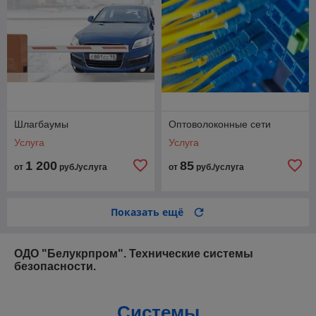
Шлагбаумы
Оптоволоконные сети
Услуга
Услуга
1 200
85
от
руб./услуга
от
руб./услуга
Показать ещё
ОДО "Белукрпром". Технические системы
безопасности.
Системы