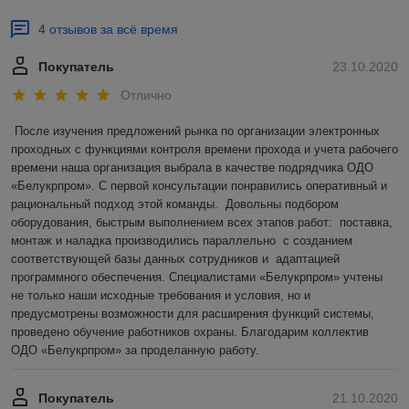
тся
Эффективные решения для безопасности
4 отзывов за всё время
контроля
ормации
Покупатель
23.10.2020
с вы
Турникеты и электронные проходные
Отлично
зных
Электронные проходные являются самым простым
способом для контроля доступа на предприятие с
После изучения предложений рынка по организации электронных 
возможностью получения информации о дате и времени
проходных с функциями контроля времени прохода и учета рабочего 
прохода. У нас вы сможете заказать турникеты разных
времени наша организация выбрала в качестве подрядчика ОДО 
рокий
видов.
«Белукрпром». С первой консультации понравились оперативный и 
 от
рациональный подход этой команды.  Довольны подбором 
лей,
оборудования, быстрым выполнением всех этапов работ:  поставка, 
ачеством.
Системы видеонаблюдения
монтаж и наладка производились параллельно  с созданием 
дбора
соответствующей базы данных сотрудников и  адаптацией 
Наша компания предлагает широкий выбор камер
программного обеспечения. Специалистами «Белукрпром» учтены 
видеонаблюдения от ведущих компаний-
не только наши исходные требования и условия, но и 
производителей, которые отличаются высоким
предусмотрены возможности для расширения функций системы, 
качеством. Также мы оказываем услуги подбора
дежное
проведено обучение работников охраны. Благодарим коллектив 
оборудования и его монтажа.
я систем
ОДО «Белукрпром» за проделанную работу.  
ктра-
ое
го
Системы контроля и управления доступом
Покупатель
21.10.2020