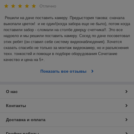
Наша компания предлагает надежное современное
Отлично
оборудование для систем контроля доступа — СКУД
«Электра-АС». Подбираем индивидуальное решение
Решили на даче поставить камеру. Предыстория такова: сначала 
для каждого отдельного случая, выполняем монтаж
остые в
выкопали цветок!  и не один!(когда забора еще не было), потом когда 
оборудования.
поставили забор - сломали на столбе дверцу счетчика!!. Это все 
рые
надоело и мы решили поставить камеру. Сосед по даче посоветовал 
этих ребят (он ставил себе систему видеонаблюдения). Хочется 
е модели
Шлагбаумы
сказать спасибо не только за монтаж видеокамер, но и разъяснения 
ительную
Предлагаем своим клиентам простые в эксплуатации,
техн. тонкостей и помощи в подборе оборудования Сочетание 
надежные и эффективные шлагбаумы, которые имеют
качество и цена на 5+.
дистанционную систему управления. Все предложенные
модели с гарантией, рассчитаны на длительную
ации,
Показать все отзывы
эксплуатацию.
зданиях,
вых
 и
О нас
гарантию
Бесконтактные карты Em-marine
Это удобный способ идентификации, используются
Контакты
карты в офисных зданиях, на заводах, в гостиницах,
торговых площадях, также для коттеджей и
многоквартирных домов. Даем гарантию на карты 1 год,
Доставка и оплата
иты
реализуем по оптимальным ценам.
ных
 из
График работы