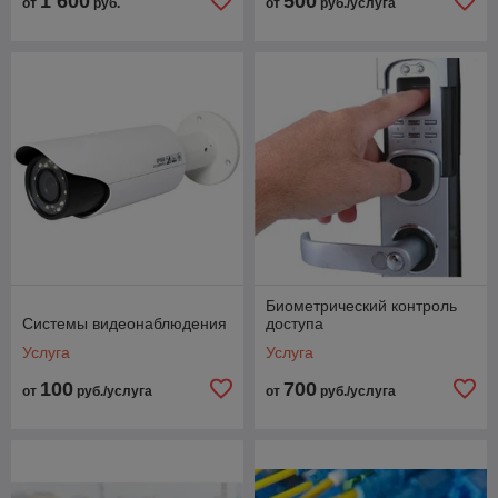
1 600
500
от
руб.
от
руб./услуга
Биометрический контроль
Системы видеонаблюдения
доступа
Услуга
Услуга
100
700
от
руб./услуга
от
руб./услуга