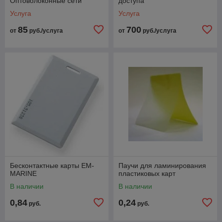
Оптоволоконные сети
доступа
Услуга
Услуга
85
700
от
руб./услуга
от
руб./услуга
Бесконтактные карты EM-
Паучи для ламинирования
MARINE
пластиковых карт
В наличии
В наличии
0,84
0,24
руб.
руб.